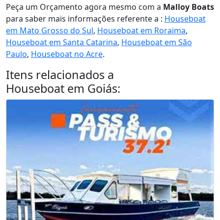
Peça um Orçamento agora mesmo com a
Malloy Boats
para saber mais informações referente a :
Houseboat
em Mato Grosso do Sul
,
Houseboat em Roraima
,
Houseboat em Santa Catarina
,
Houseboat em São
Paulo
,
Houseboat no Acre
.
Itens relacionados a
Houseboat em Goiás
: