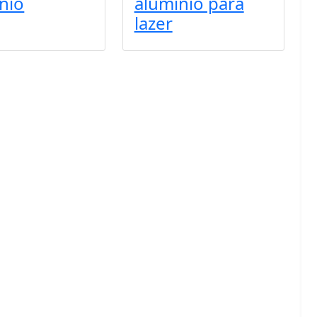
nio
alumínio para
lazer