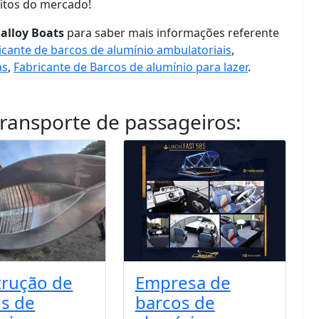
itos do mercado!
alloy Boats
para saber mais informações referente
icante de barcos de alumínio ambulatoriais
,
as
,
Fabricante de Barcos de alumínio para lazer
.
transporte de passageiros
:
trução de
Empresa de
s de
barcos de